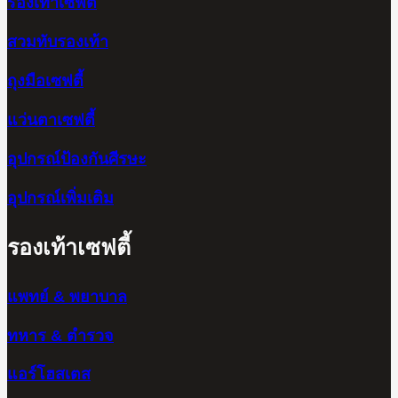
รองเท้าเซฟตี้
สวมทับรองเท้า
ถุงมือเซฟตี้
แว่นตาเซฟตี้
อุปกรณ์ป้องกันศีรษะ
อุปกรณ์เพิ่มเติม
รองเท้าเซฟตี้
แพทย์ & พยาบาล
ทหาร & ตำรวจ
แอร์โฮสเตส