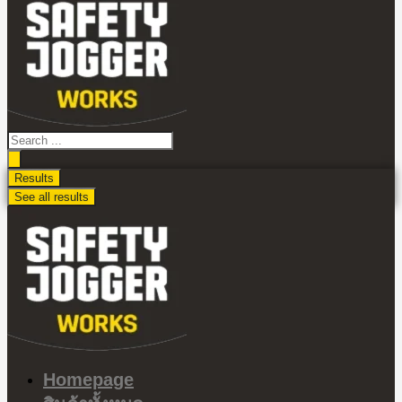
ไป
ดู
เนื้อหา
Search
...
Results
See all results
Homepage