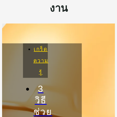
งาน
เกร็ด
ความ
รู้
3
วิธี
ช่วย