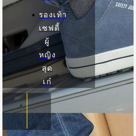
รองเท้า
เซฟตี้
ผู้
หญิง
สุด
เก๋