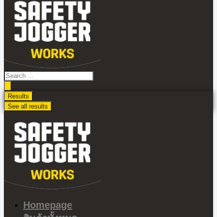
ไป
ดู
เนื้อหา
Search
...
Results
See all results
Homepage