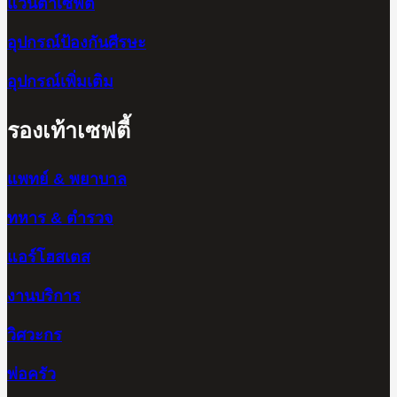
แว่นตาเซฟตี้
อุปกรณ์ป้องกันศีรษะ
อุปกรณ์เพิ่มเติม
รองเท้าเซฟตี้
แพทย์ & พยาบาล
ทหาร & ตำรวจ
แอร์โฮสเตส
งานบริการ
วิศวะกร
พ่อครัว