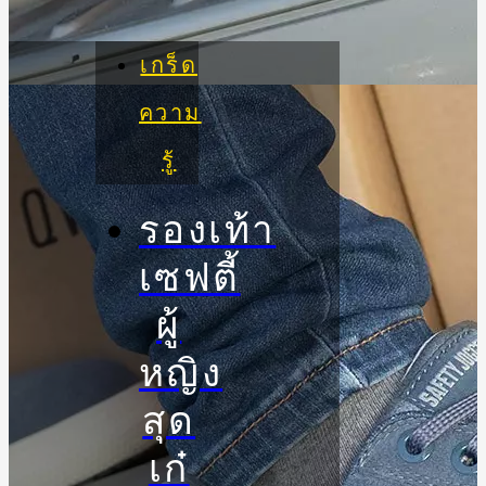
เกร็ด
ความ
รู้
รองเท้า
เซฟตี้
ผู้
หญิง
สุด
เก๋