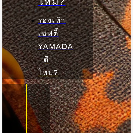
ไหม?
รองเท้า
เซฟตี้
YAMADA
ดี
ไหม?