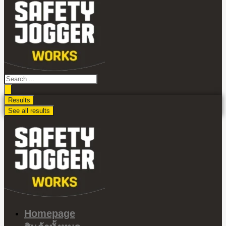
ไป
ดู
เนื้อหา
Search
...
Results
See all results
Homepage