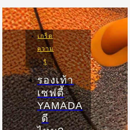
เกร็ด
ความ
รู้
รองเท้า
เซฟตี้
YAMADA
ดี