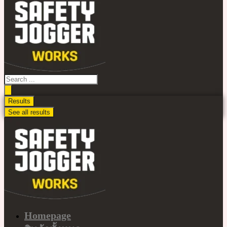
ไป
ดู
เนื้อหา
Search
...
Results
See all results
Homepage