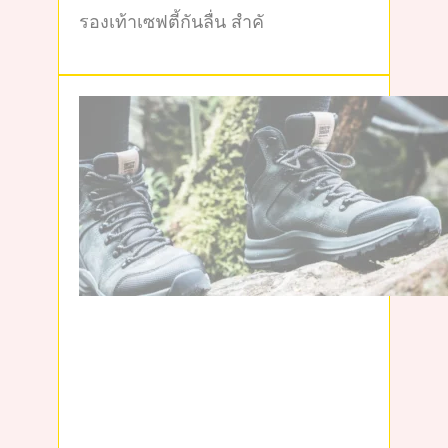
รองเท้าเซฟตี้กันลื่น สำคั