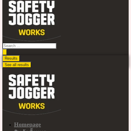
ไป
ดู
เนื้อหา
Search
...
Results
See all results
Homepage