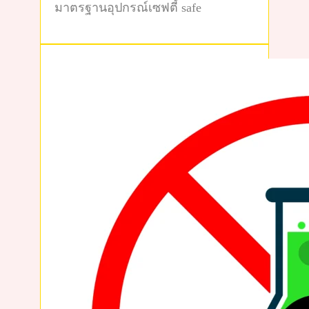
มาตรฐานอุปกรณ์เซฟตี้ safe