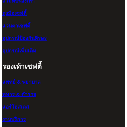
สวมทับรองเท้า
ถุงมือเซฟตี้
แว่นตาเซฟตี้
อุปกรณ์ป้องกันศีรษะ
อุปกรณ์เพิ่มเติม
รองเท้าเซฟตี้
แพทย์ & พยาบาล
ทหาร & ตำรวจ
แอร์โฮสเตส
งานบริการ