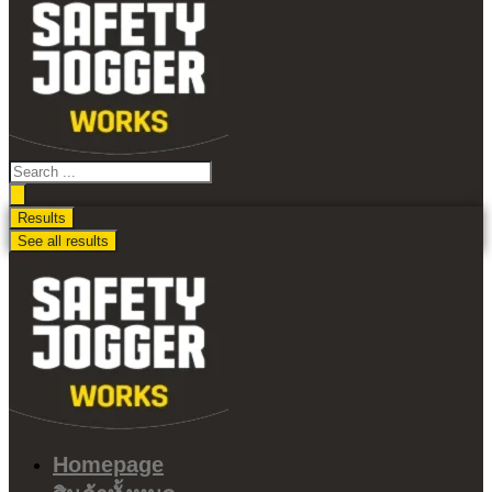
ไป
ดู
เนื้อหา
Search
...
Results
See all results
Homepage