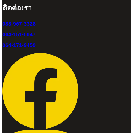
ติดต่อเรา
088-967-3328
064-151-6647
064-171-9459