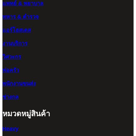
แพทย์ & พยาบาล
ทหาร & ตำรวจ
แอร์โฮสเตส
งานบริการ
วิศวะกร
พ่อครัว
พนักงานขนส่ง
ช่างกล
หมวดหมู่สินค้า
Heavy