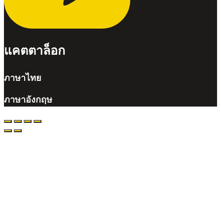
แคตตาล็อก
ภาษาไทย
ภาษาอังกฤษ