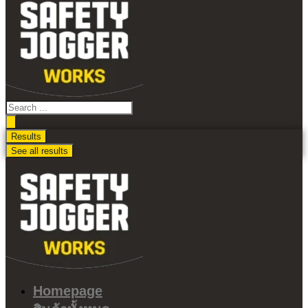
ไป
ดู
เนื้อหา
Search
...
Results
See all results
Homepage