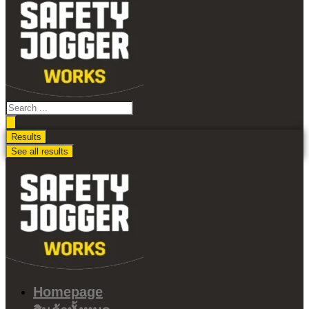
ไป
ดู
เนื้อหา
Search
...
Results
See all results
Homepage