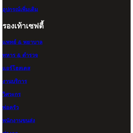
อุปกรณ์เพิ่มเติม
รองเท้าเซฟตี้
แพทย์ & พยาบาล
ทหาร & ตำรวจ
แอร์โฮสเตส
งานบริการ
วิศวะกร
พ่อครัว
พนักงานขนส่ง