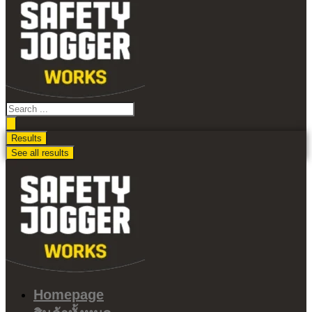
ไป
ดู
เนื้อหา
Search
...
Results
See all results
Homepage