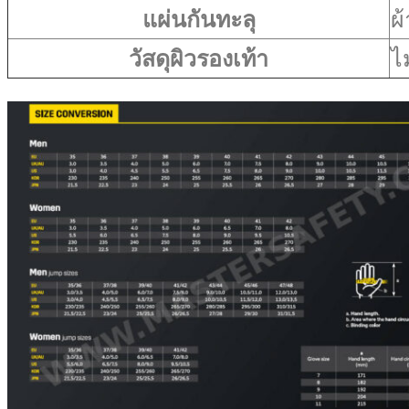
แผ่นกันทะลุ
ผ
วัสดุผิวรองเท้า
ไ