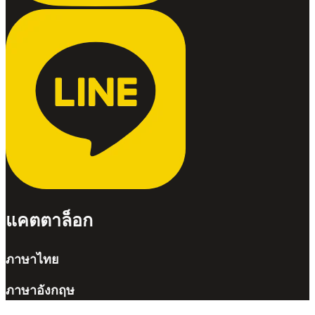
แคตตาล็อก
ภาษาไทย
ภาษาอังกฤษ