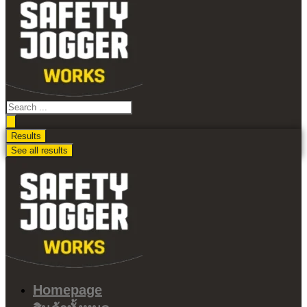
ไป
ดู
เนื้อหา
Search
...
Results
See all results
Homepage