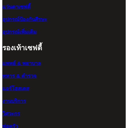
แว่นตาเซฟตี้
อุปกรณ์ป้องกันศีรษะ
อุปกรณ์เพิ่มเติม
รองเท้าเซฟตี้
แพทย์ & พยาบาล
ทหาร & ตำรวจ
แอร์โฮสเตส
งานบริการ
วิศวะกร
พ่อครัว