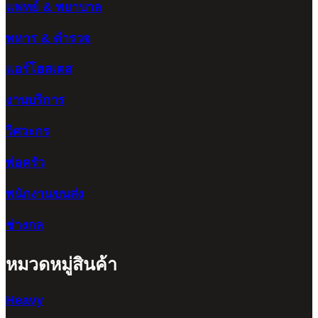
แพทย์ & พยาบาล
ทหาร & ตำรวจ
แอร์โฮสเตส
งานบริการ
วิศวะกร
พ่อครัว
พนักงานขนส่ง
ช่างกล
หมวดหมู่สินค้า
Heavy