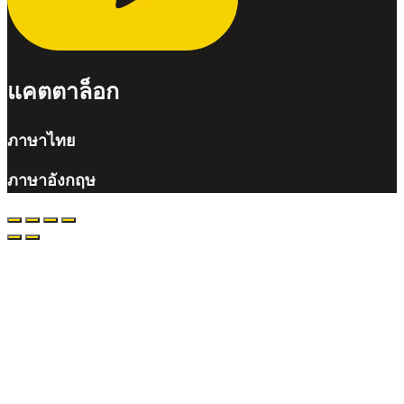
แคตตาล็อก
ภาษาไทย
ภาษาอังกฤษ