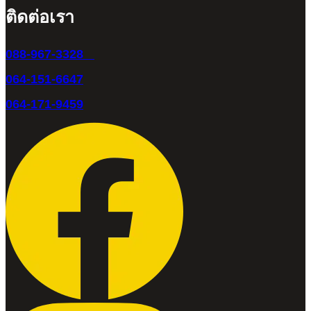
ติดต่อเรา
088-967-3328
064-151-6647
064-171-9459