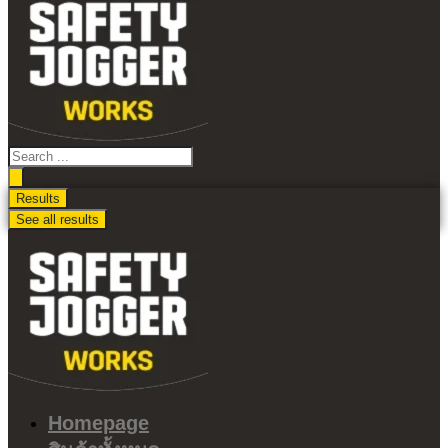
ไป
ดู
เนื้อหา
Search
...
Results
See all results
Homepage