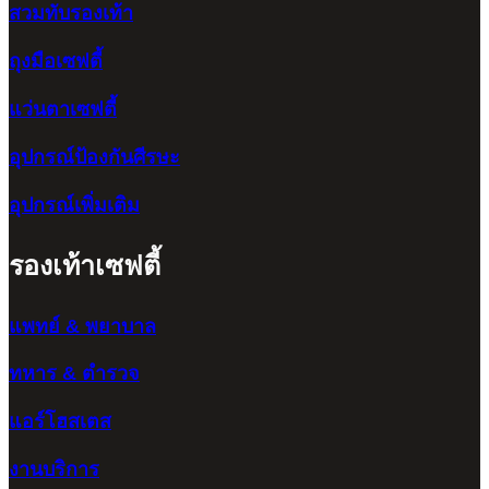
สวมทับรองเท้า
ถุงมือเซฟตี้
แว่นตาเซฟตี้
อุปกรณ์ป้องกันศีรษะ
อุปกรณ์เพิ่มเติม
รองเท้าเซฟตี้
แพทย์ & พยาบาล
ทหาร & ตำรวจ
แอร์โฮสเตส
งานบริการ