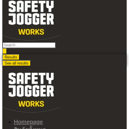
ไป
ดู
เนื้อหา
Search
...
Results
See all results
Homepage