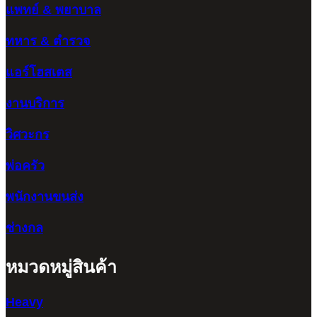
แพทย์ & พยาบาล
ทหาร & ตำรวจ
แอร์โฮสเตส
งานบริการ
วิศวะกร
พ่อครัว
พนักงานขนส่ง
ช่างกล
หมวดหมู่สินค้า
Heavy