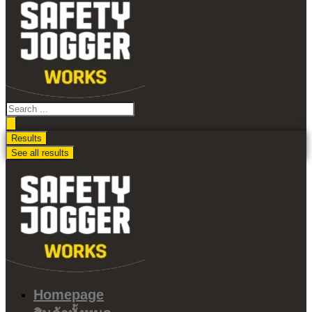
ไป
ดู
เนื้อหา
Search
...
Results
See all results
Homepage