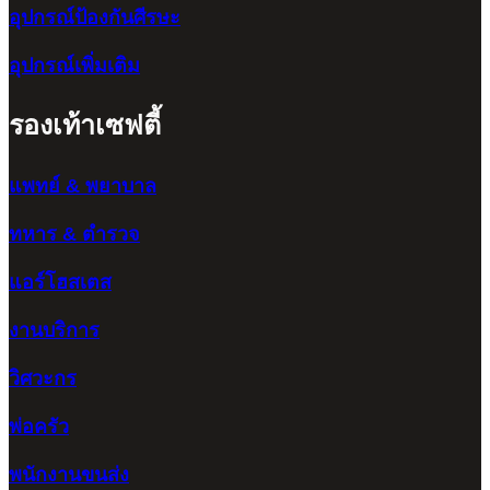
อุปกรณ์ป้องกันศีรษะ
อุปกรณ์เพิ่มเติม
รองเท้าเซฟตี้
แพทย์ & พยาบาล
ทหาร & ตำรวจ
แอร์โฮสเตส
งานบริการ
วิศวะกร
พ่อครัว
พนักงานขนส่ง