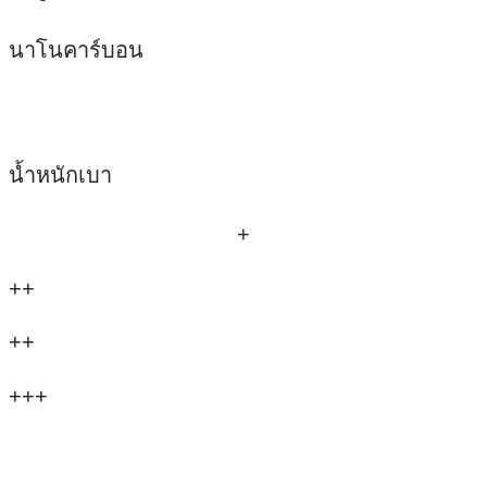
นาโนคาร์บอน
น้ำหนักเบา
+
++
++
+++