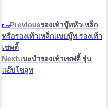
Previous
รองเท้าบู๊ทหัวเหล็ก
Prev
หรือรองเท้าเหล็กแบบบู๊ท รองเท้า
เซพตี้
Next
แนะนำรองเท้าเซฟตี้ รุ่น
แอ๊บโซลูท