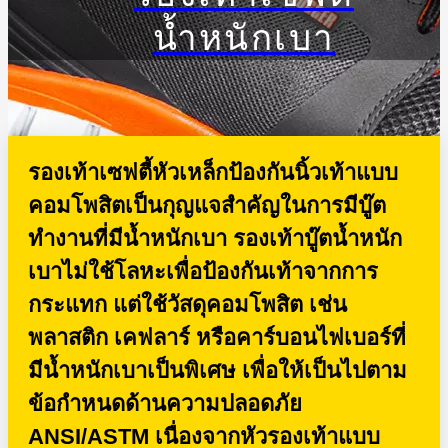
น้ำหนักเบา
รองเท้าเซฟตี้หัวเหล็กป้องกันนิ้วเท้าแบบ
คอมโพสิตเป็นกุญแจสำคัญในการมีบู๊ต
ทำงานที่มีน้ำหนักเบา รองเท้าบู๊ตน้ำหนัก
เบาไม่ใช้โลหะเพื่อป้องกันเท้าจากการ
กระแทก แต่ใช้วัสดุคอมโพสิต เช่น
พลาสติก เคฟลาร์ หรือคาร์บอนไฟเบอร์ที่
มีน้ำหนักเบาเป็นพิเศษ เพื่อให้เป็นไปตาม
ข้อกำหนดด้านความปลอดภัย
ANSI/ASTM เนื่องจากหัวรองเท้าแบบ