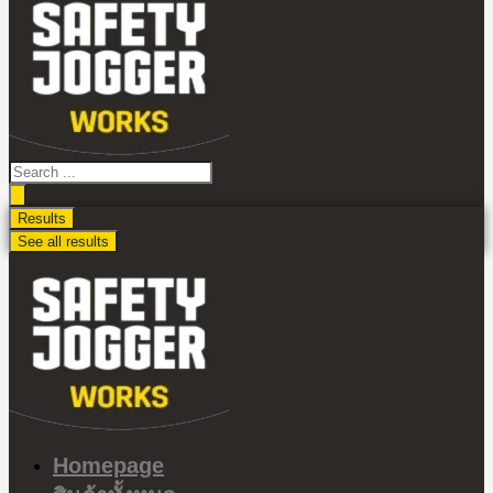
ไป
ดู
เนื้อหา
Search
...
Results
See all results
Homepage