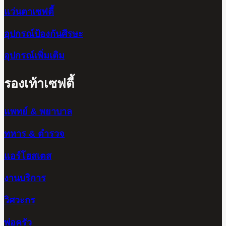
แว่นตาเซฟตี้
อุปกรณ์ป้องกันศีรษะ
อุปกรณ์เพิ่มเติม
รองเท้าเซฟตี้
แพทย์ & พยาบาล
ทหาร & ตำรวจ
แอร์โฮสเตส
งานบริการ
วิศวะกร
พ่อครัว