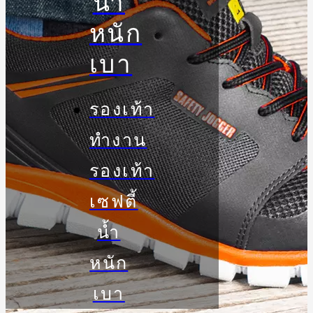
น้ำ
หนัก
เบา
รองเท้า
ทำงาน
รองเท้า
เซฟตี้
น้ำ
หนัก
เบา