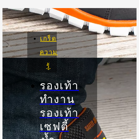
เกร็ด
ความ
รู้
รองเท้า
ทำงาน
รองเท้า
เซฟตี้