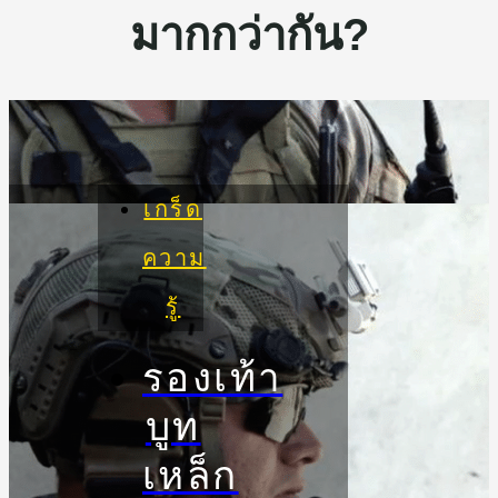
มากกว่ากัน?
เกร็ด
ความ
รู้
รองเท้า
บูท
เหล็ก