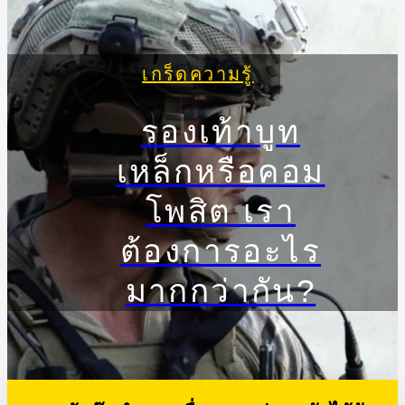
เกร็ดความรู้
รองเท้าบูท
เหล็กหรือคอม
โพสิต เรา
ต้องการอะไร
มากกว่ากัน?