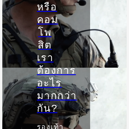
หรือ
คอม
โพ
สิต
เรา
ต้องการ
อะไร
มากกว่า
กัน?
รองเท้า