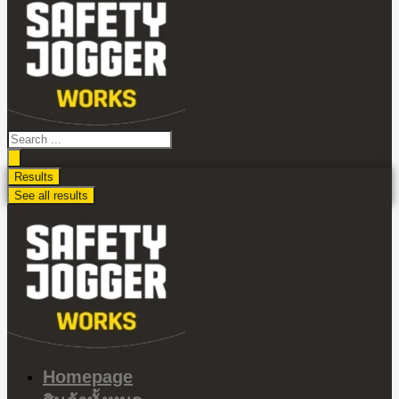
ไป
ดู
เนื้อหา
Search
...
Results
See all results
Homepage